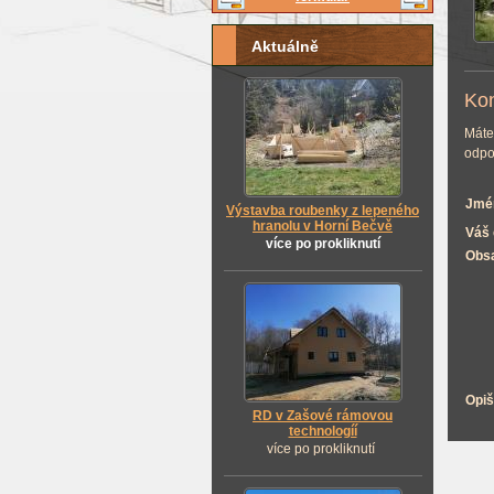
Aktuálně
Kon
Máte
odpo
Jmén
Výstavba roubenky z lepeného
hranolu v Horní Bečvě
Váš 
více po prokliknutí
Obs
Opiš
RD v Zašové rámovou
technologíí
více po prokliknutí