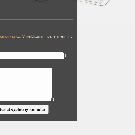
omont-az.cz
. V nejbližším možném termínu
!
!
eslat vyplněný formulář