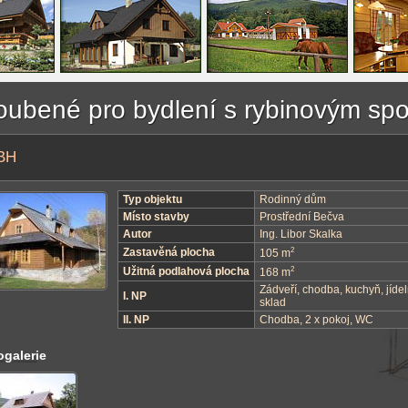
oubené pro bydlení s rybinovým sp
BH
Typ objektu
Rodinný dům
Místo stavby
Prostřední Bečva
Autor
Ing. Libor Skalka
2
Zastavěná plocha
105 m
2
Užitná podlahová plocha
168 m
Zádveří, chodba, kuchyň, jíde
I. NP
sklad
II. NP
Chodba, 2 x pokoj, WC
ogalerie