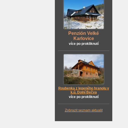
Penzión Velké
Karlovice
více po prokliknutí
Roubenka z lepeného hranolu v
k.ú. Dolní Bečva
více po prokliknutí
Zobrazit seznam aktualit