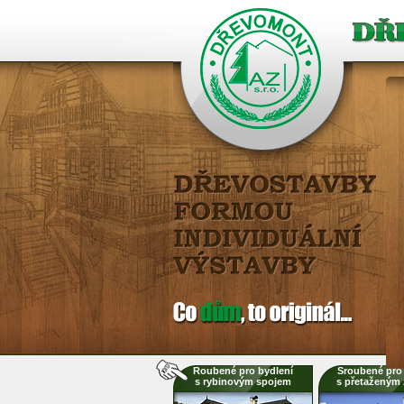
Roubené pro bydlení
Sroubené pro 
s rybinovým spojem
s přetaženým 