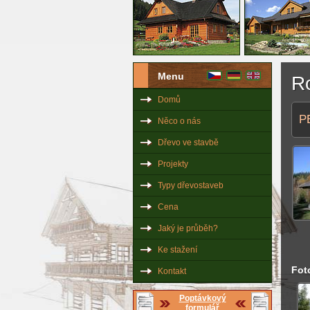
Menu
R
Domů
P
Něco o nás
Dřevo ve stavbě
Projekty
Typy dřevostaveb
Cena
Jaký je průběh?
Ke stažení
Fot
Kontakt
Poptávkový
formulář