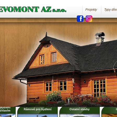
Projekty
Typy dře
bydlení
Rámové pro bydlení
Ostatní stavby
zhlavím