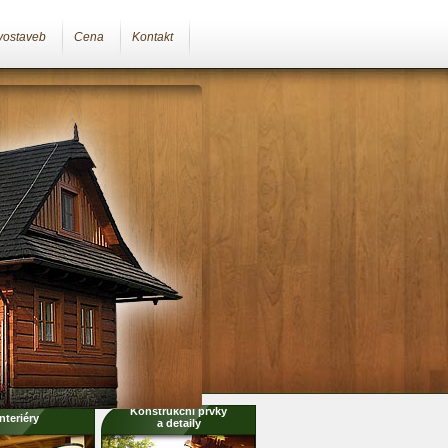
vostaveb
Cena
Kontakt
Konstrukční prvky
Interiéry
a detaily