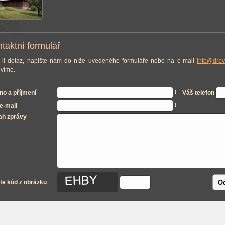
taktní formulář
-li dotaz, napište nám do níže uvedeného formuláře nebo na e-mail
info@drev
víme.
!
o a příjmení
Váš telefon
!
e-mail
ah zprávy
Od
te kód z obrázku