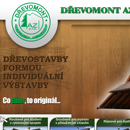
Roubené pro bydlení
Sroubené pro bydlení
Rámové pro bydl
s rybinovým spojem
s přetaženým zhlavím