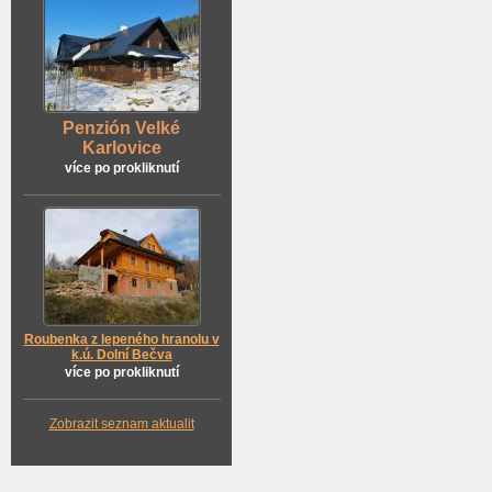
Penzión Velké
Karlovice
více po prokliknutí
Roubenka z lepeného hranolu v
k.ú. Dolní Bečva
více po prokliknutí
Zobrazit seznam aktualit