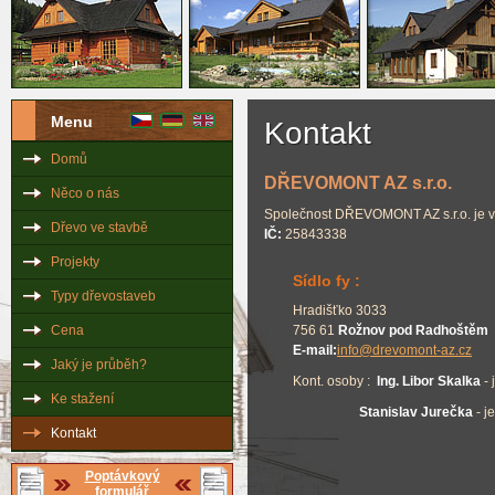
Menu
Kontakt
Domů
DŘEVOMONT AZ s.r.o.
Něco o nás
Společnost DŘEVOMONT AZ s.r.o. je v
Dřevo ve stavbě
IČ:
25843338
Projekty
Sídlo fy :
Typy dřevostaveb
Hradišťko 3033
Cena
756 61
Rožnov pod Radhoštěm
E-mail:
info@drevomont-az.cz
Jaký je průběh?
Kont. osoby :
Ing. Libor Skalka
- 
Ke stažení
Stanislav Jurečka
- j
Kontakt
Poptávkový
formulář