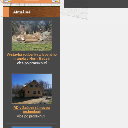
Aktuálně
Výstavba roubenky z lepeného
hranolu v Horní Bečvě
více po prokliknutí
RD v Zašové rámovou
technologíí
více po prokliknutí